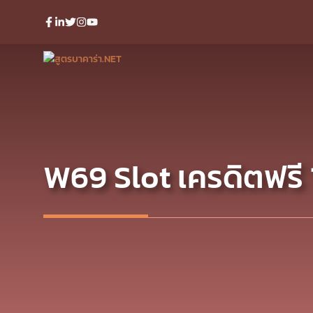
Skip
to
content
W69 Slot เครดิตฟรี