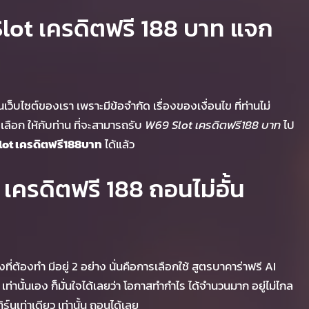
Slot เครดิตฟรี 188 บาท แจก
เว็บไซต์ของเรา เพราะมีข้อจำกัด เรื่องของเงื่อนไข ที่ท่านไม่
งเลือก ให้กับท่าน ที่จะสามารถรับ
W69 Slot เครดิตฟรี188 บาท
ไป
lot เครดิตฟรี188บาท
ได้แล้ว
เครดิตฟรี 188 ถอนไม่อั้น
ที่ต้องทำ มีอยู่ 2 อย่าง นั่นคือการเลือกใช้
สูตรบาคาร่าฟรี AI
เท่านั้นเอง ก็มั่นใจได้เลยว่า โอกาสทำกำไร ได้จำนวนมาก อยู่ไม่ไกล
์นเท่าเดียว เท่านั้น ถอนได้เลย