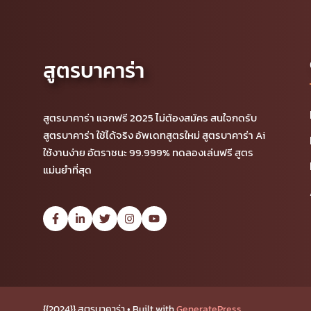
สูตรบาคาร่า
สูตรบาคาร่า แจกฟรี 2025 ไม่ต้องสมัคร สนใจกดรับ
สูตรบาคาร่า ใช้ได้จริง อัพเดทสูตรใหม่ สูตรบาคาร่า Ai
ใช้งานง่าย อัตราชนะ 99.999% ทดลองเล่นฟรี สูตร
แม่นยำที่สุด
{{2024}} สูตรบาคาร่า • Built with
GeneratePress