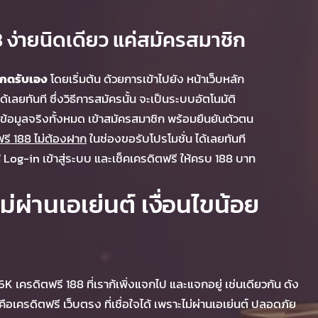
 ง่ายนิดเดียว แค่สมัครสมาชิก
 กดรับเอง
โดยเริ่มต้น ด้วยการเข้าไปยัง หน้าเว็บหลัก
้เลยทันที ซึ่งวิธีการสมัครนั้น จะเป็นระบบอัตโนมัติ
ช้ข้อมูลจริงทั้งหมด เข้าสมัครสมาชิก พร้อมยืนยันตัวตน
รี 188 ไม่ต้องฝาก
ในช่องขอรับโปรโมชั่น ได้เลยทันที
้ Log-in เข้าสู่ระบบ และเช็คเครดิตฟรี ให้ครบ 188 บาท
่ผ่านเอเย่นต์ เงื่อนไขน้อย
6K เครดิตฟรี 188
ที่เราก้เพิ่งแจกไป และแจกอยู่ เช่นเดียวกัน ดัง
คือเครดิตฟรี เว็บตรง ที่เชื่อใจได้ เพราะไม่ผ่านเอเย่นต์ ปลอดภัย