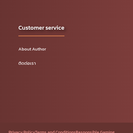
Customer service
About Author
ติดต่อเรา
Privacy Policy
Terms and Conditions
Responsible Gaming