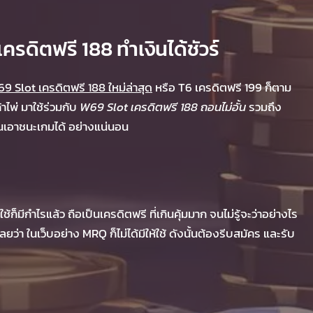
ครดิตฟรี 188 ทำเงินได้ชัวร์
9 Slot เครดิตฟรี 188 ใหม่ล่าสุด
หรือ
T6 เครดิตฟรี 199
ก็ตาม
าไพ่ มาใช้ร่วมกับ
W69 Slot เครดิตฟรี 188 ถอนไม่อั้น
รวมถึง
้ท่านเอาชนะเกมได้ อย่างแน่นอน
ช้ก็มีกำไรแล้ว ถือเป็นเครดิตฟรี ที่เกินคุ้มมาก จนไม่รู้จะว่าอย่างไร
ลยว่า ในเว็บอย่าง
MRQ
ก็ไม่ได้มีให้ใช้ ดังนั้นต้องรีบสมัคร และรับ