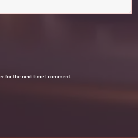
r for the next time I comment.