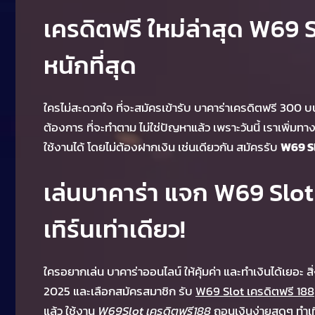
เครดิตฟรี ใหม่ล่าสุด W69 
หนักที่สุด
ใครไม่สะดวกใจ ที่จะสมัครเข้ารับ
บาคาร่าเครดิตฟรี 300
บน
ต้องการ ที่จะทำตาม ไม่ใช่ปัญหาแล้ว เพราะวันนี้ เราเพิ่มทา
ใช้งานได้ โดยไม่ต้องฝากเงิน เช่นเดียวกัน สมัครรับ
W69 S
เล่นบาคาร่า แจก W69 Slot 
เทิร์นเท่าเดียว!
ใครอยากเล่น บาคาร่าออนไลน์ ให้คุ้มค่า และทำเงินได้เยอะ สิ่ง
2025 และเลือกสมัครสมาชิก รับ
W69 Slot เครดิตฟรี 188
แล้ว ใช้งาน
W69Slot เครดิตฟรี188
ถอนเงินง่ายสุดๆ ทำเทิร