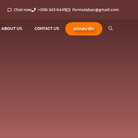
Chat now
+086 343 6445
Formulabac@gmail.com
ABOUT US
CONTACT US
สมัคสมาชิก