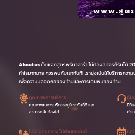
About us
เว็บแจกสูตรฟรีบาคาร่า ไม่ต้องสมัครก็รับได้ 
กำไรมากมาย ควรพบกับเราทันที! เรามุ่งเน้นให้บริการความบั
เพื่อความปลอดภัยของท่านและการเดิมพันของท่าน
คุณภาพการบริการ
ทีมง
คุณภาพในการบริการอยู่ในระดับที่ดี และ
มีที
สามารถจับต้องได้
คำแน
ไม่ผ่านคนกลาง ไม่ผ่านเอเย่นต์
เปิด