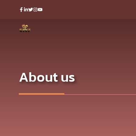
Skip
to
content
About us