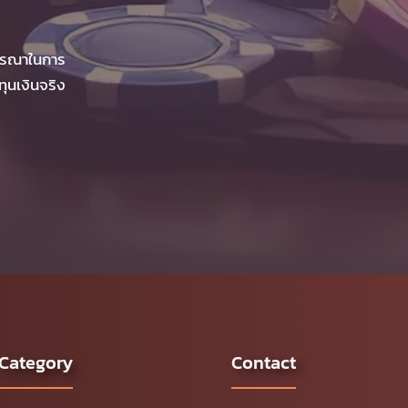
จารณาในการ
ุนเงินจริง
Category
Contact