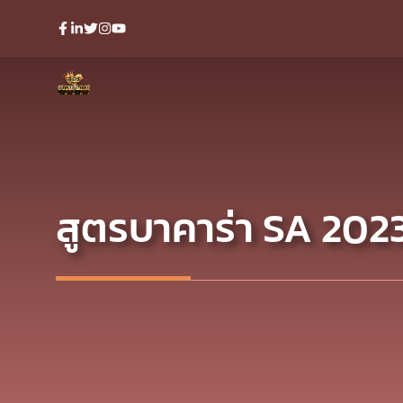
Skip
to
content
สูตรบาคาร่า SA 202