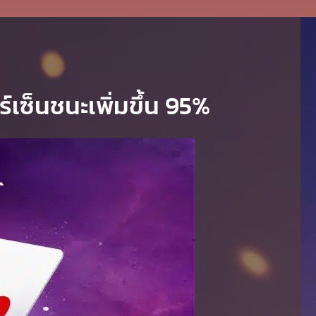
์เซ็นชนะเพิ่มขึ้น 95%