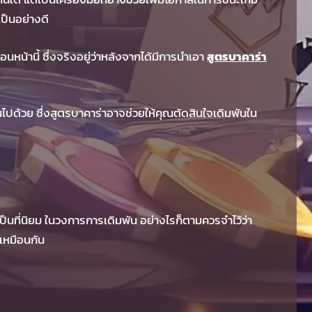
เป็นอย่างดี
หน้านี้ ซึ่งจริงอยู่ว่าหลังจากได้มีการนำเอา
สูตรบาคาร่า
นไปด้วย ซึ่งสูตรบาคาร่าอาจช่วยให้คุณตัดสินใจเดิมพันใน
ป็นที่นิยม ในวงการการเดิมพัน อย่างไรก็ตามควรจำไว้ว่า
เหมือนกัน