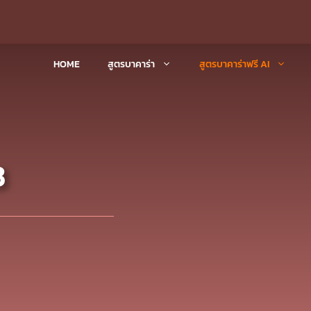
HOME
สูตรบาคาร่า
สูตรบาคาร่าฟรี AI
3