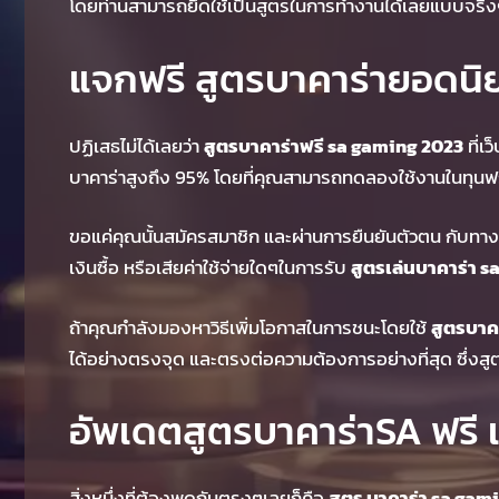
โดยท่านสามารถยึดใช้เป็นสูตรในการทำงานได้เลยแบบจริ
แจกฟรี สูตรบาคาร่ายอดนิยม
ปฏิเสธไม่ได้เลยว่า
สูตรบาคาร่าฟรี sa gaming 2023
ที่เ
บาคาร่าสูงถึง 95% โดยที่คุณสามารถทดลองใช้งานในทุนฟรีไ
ขอแค่คุณนั้นสมัครสมาชิก และผ่านการยืนยันตัวตน กับทางเรา
เงินซื้อ หรือเสียค่าใช้จ่ายใดๆในการรับ
สูตรเล่นบาคาร่า 
ถ้าคุณกำลังมองหาวิธีเพิ่มโอกาสในการชนะโดยใช้
สูตรบาคา
ได้อย่างตรงจุด และตรงต่อความต้องการอย่างที่สุด ซึ่งสูตรน
อัพเดตสูตรบาคาร่าSA ฟรี แจ
สิ่งหนึ่งที่ต้องพูดกันตรงๆเลยก็คือ
สูตร บาคาร่า sa gam