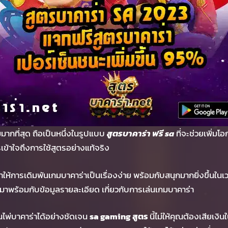
มากที่สุด ถือเป็นหนึ่งในรูปแบบ
สูตรบาคาร่า ฟรี sa
ที่จะช่วยเพิ่ม
้าใจถึงการใช้สูตรอย่างแท้จริง
ำให้การเดิมพันเกมบาคาร่าเป็นเรื่องง่าย พร้อมกับสนุกมากยิ่งขึ้นในเ
มาพร้อมกับข้อมูลรายละเอียด เกี่ยวกับการเล่นเกมบาคาร่า
นไพ่บาคาร่าได้อย่างชัดเจน
sa gaming สูตร
นี้ไม่ให้คุณต้องเสียเ