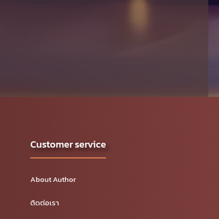
Customer service
About Author
ติดต่อเรา