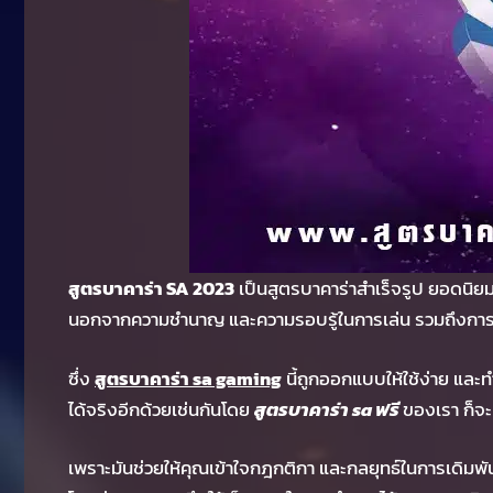
สูตรบาคาร่า SA 2023
เป็นสูตรบาคาร่าสำเร็จรูป ยอดนิยม
นอกจากความชำนาญ และความรอบรู้ในการเล่น รวมถึงการเข
ซึ่ง
สูตรบาคาร่า sa gaming
นี้ถูกออกแบบให้ใช้ง่าย และท
ได้จริงอีกด้วยเช่นกันโดย
สูตรบาคาร่า sa ฟรี
ของเรา ก็จะ
เพราะมันช่วยให้คุณเข้าใจกฎกติกา และกลยุทธ์ในการเดิมพั