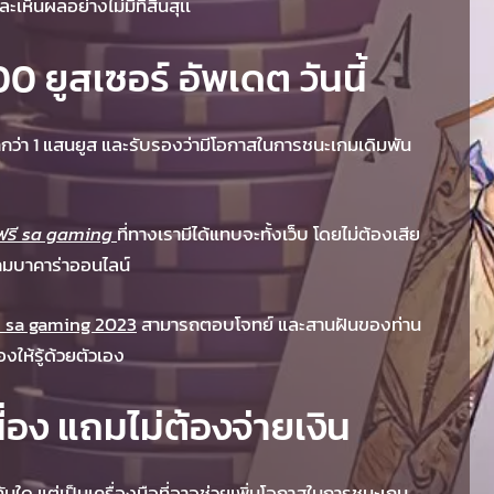
เห็นผลอย่างไม่มีที่สิ้นสุเเ
ยูสเซอร์ อัพเดต วันนี้
มากกว่า 1 แสนยูส และรับรองว่ามีโอกาสในการชนะเกมเดิมพัน
าฟรี sa gaming
ที่ทางเรามีได้แทบจะทั้งเว็บ โดยไม่ต้องเสีย
เกมบาคาร่าออนไลน์
ี sa gaming 2023
สามารถตอบโจทย์ และสานฝันของท่าน
งให้รู้ด้วยตัวเอง
ื่อง แถมไม่ต้องจ่ายเงิน
ีทันใด แต่เป็นเครื่องมือที่อาจช่วยเพิ่มโอกาสในการชนะเกม