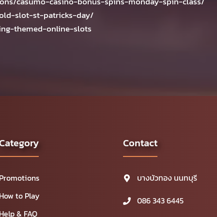
tions/casumo-casino-bonus-spins-monday-spin-class/
old-slot-st-patricks-day/
ing-themed-online-slots
Category
Contact
Promotions
บางบัวทอง นนทบุรี
How to Play
086 343 6445
Help & FAQ