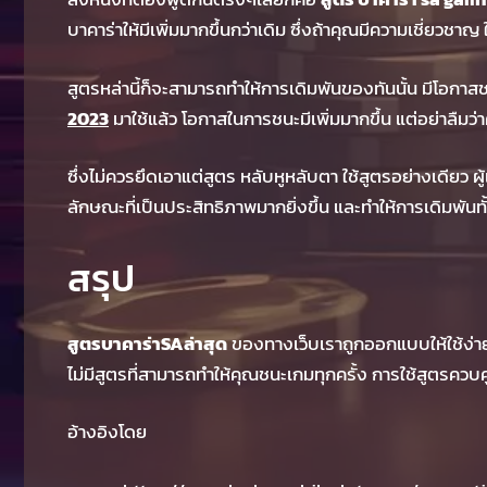
บาคาร่าให้มีเพิ่มมากขึ้นกว่าเดิม ซึ่งถ้าคุณมีความเชี่ยวชา
สูตรหล่านี้ก็จะสามารถทำให้การเดิมพันของทันนั้น มีโอกาสช
2023
มาใช้แล้ว โอกาสในการชนะมีเพิ่มมากขึ้น แต่อย่าลืมว
ซึ่งไม่ควรยึดเอาแต่สูตร หลับหูหลับตา ใช้สูตรอย่างเดียว 
ลักษณะที่เป็นประสิทธิภาพมากยิ่งขึ้น และทำให้การเดิมพันทั้ง
สรุป
สูตรบาคาร่าSAล่าสุด
ของทางเว็บเราถูกออกแบบให้ใช้ง่าย 
ไม่มีสูตรที่สามารถทำให้คุณชนะเกมทุกครั้ง การใช้สูตรควบ
อ้างอิงโดย